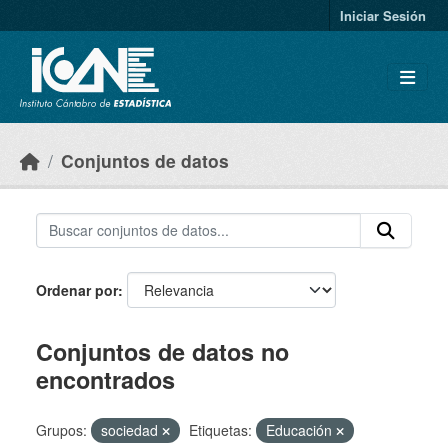
Skip to main content
Iniciar Sesión
Conjuntos de datos
Ordenar por
Conjuntos de datos no
encontrados
Grupos:
sociedad
Etiquetas:
Educación