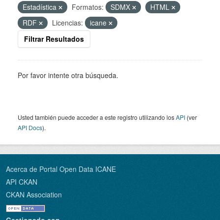
Estadística
Formatos:
SDMX
HTML
RDF
Licencias:
icane
Filtrar Resultados
Por favor intente otra búsqueda.
Usted también puede acceder a este registro utilizando los
API
(ver
API Docs
).
Acerca de Portal Open Data ICANE
API CKAN
CKAN Association