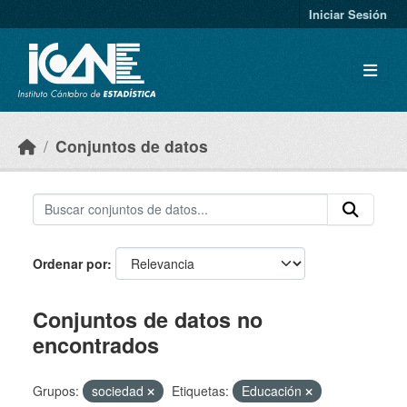
Skip to main content
Iniciar Sesión
Conjuntos de datos
Ordenar por
Conjuntos de datos no
encontrados
Grupos:
sociedad
Etiquetas:
Educación