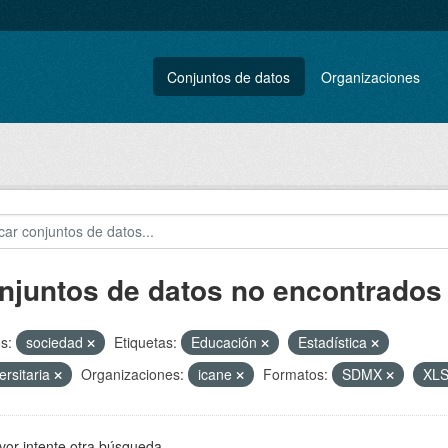
Conjuntos de datos
Organizaciones
njuntos de datos no encontrados
s:
sociedad
Etiquetas:
Educación
Estadística
ersitaria
Organizaciones:
icane
Formatos:
SDMX
XL
vor intente otra búsqueda.