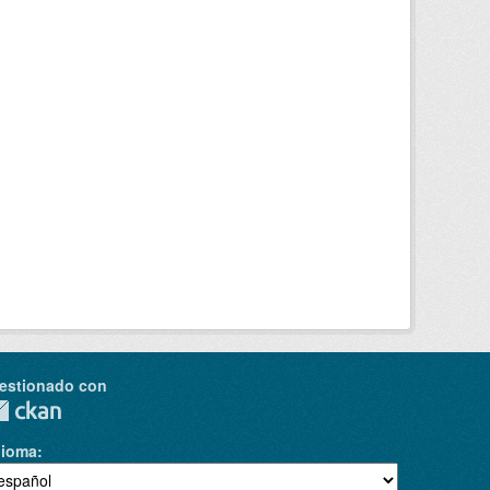
estionado con
dioma