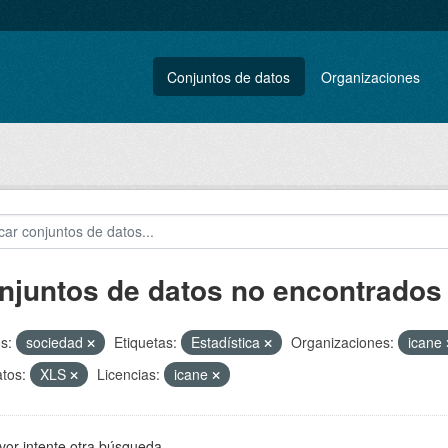
Conjuntos de datos
Organizaciones
njuntos de datos no encontrados
s:
sociedad
Etiquetas:
Estadística
Organizaciones:
icane
tos:
XLS
Licencias:
icane
vor intente otra búsqueda.