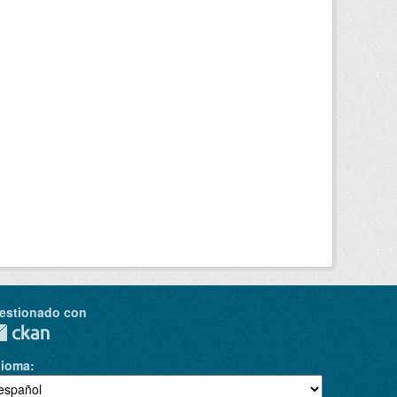
estionado con
dioma