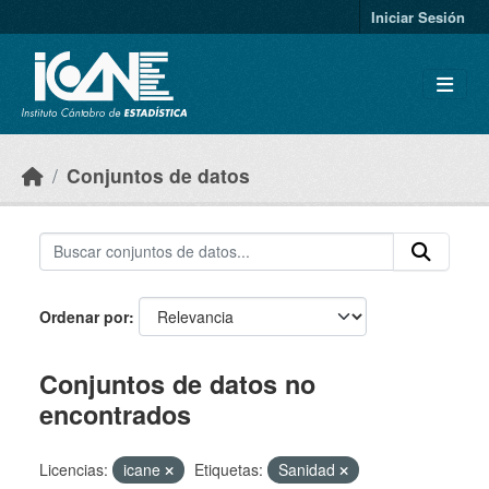
Skip to main content
Iniciar Sesión
Conjuntos de datos
Ordenar por
Conjuntos de datos no
encontrados
Licencias:
icane
Etiquetas:
Sanidad