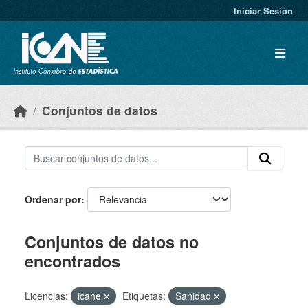
Skip to main content
Iniciar Sesión
Conjuntos de datos
Ordenar por
Conjuntos de datos no
encontrados
Licencias:
icane
Etiquetas:
Sanidad