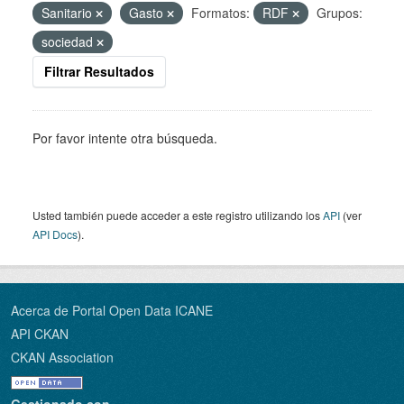
Sanitario
Gasto
Formatos:
RDF
Grupos:
sociedad
Filtrar Resultados
Por favor intente otra búsqueda.
Usted también puede acceder a este registro utilizando los
API
(ver
API Docs
).
Acerca de Portal Open Data ICANE
API CKAN
CKAN Association