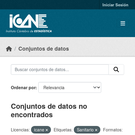
Skip to main content
Iniciar Sesión
Conjuntos de datos
Ordenar por
Conjuntos de datos no
encontrados
Licencias:
icane
Etiquetas:
Sanitario
Formatos: