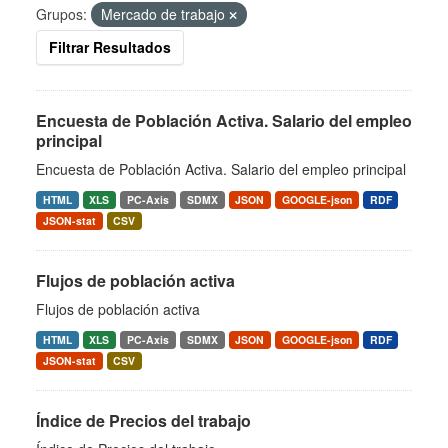
Grupos:
Mercado de trabajo
Filtrar Resultados
Encuesta de Población Activa. Salario del empleo
principal
Encuesta de Población Activa. Salario del empleo principal
HTML
XLS
PC-Axis
SDMX
JSON
GOOGLE-json
RDF
JSON-stat
CSV
Flujos de población activa
Flujos de población activa
HTML
XLS
PC-Axis
SDMX
JSON
GOOGLE-json
RDF
JSON-stat
CSV
Índice de Precios del trabajo