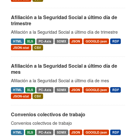
Afiliación a la Seguridad Social a último día de
trimestre
Afiliación a la Seguridad Social a último día de trimestre
HTML
XLS
PC-Axis
SDMX
JSON
GOOGLE-json
RDF
JSON-stat
CSV
Afiliación a la Seguridad Social a último día de
mes
Afiliación a la Seguridad Social a último día de mes
HTML
XLS
PC-Axis
SDMX
JSON
GOOGLE-json
RDF
JSON-stat
CSV
Convenios colectivos de trabajo
Convenios colectivos de trabajo
HTML
XLS
PC-Axis
SDMX
JSON
GOOGLE-json
RDF