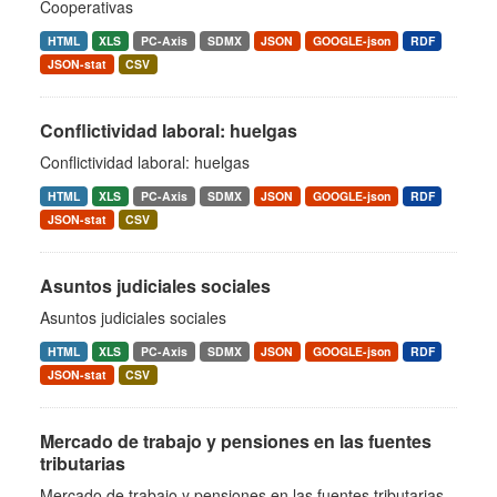
Cooperativas
HTML
XLS
PC-Axis
SDMX
JSON
GOOGLE-json
RDF
JSON-stat
CSV
Conflictividad laboral: huelgas
Conflictividad laboral: huelgas
HTML
XLS
PC-Axis
SDMX
JSON
GOOGLE-json
RDF
JSON-stat
CSV
Asuntos judiciales sociales
Asuntos judiciales sociales
HTML
XLS
PC-Axis
SDMX
JSON
GOOGLE-json
RDF
JSON-stat
CSV
Mercado de trabajo y pensiones en las fuentes
tributarias
Mercado de trabajo y pensiones en las fuentes tributarias