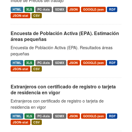
Índice de Precios del trabajo
HTML
XLS
PC-Axis
SDMX
JSON
GOOGLE-json
RDF
JSON-stat
CSV
Encuesta de Población Activa (EPA). Estimación
áreas pequeñas
Encuesta de Población Activa (EPA). Resultados áreas
pequeñas
HTML
XLS
PC-Axis
SDMX
JSON
GOOGLE-json
RDF
JSON-stat
CSV
Extranjeros con certificado de registro o tarjeta
de residencia en vigor
Extranjeros con certificado de registro o tarjeta de
residencia en vigor
HTML
XLS
PC-Axis
SDMX
JSON
GOOGLE-json
RDF
JSON-stat
CSV