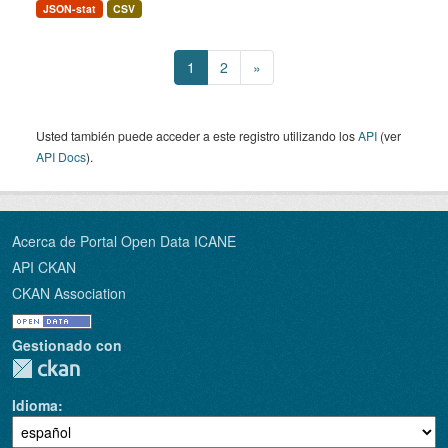
JSON-stat
CSV
1
2
»
Usted también puede acceder a este registro utilizando los
API
(ver
API Docs
).
Acerca de Portal Open Data ICANE
API CKAN
CKAN Association
Gestionado con
Idioma