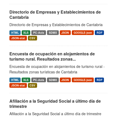
Directorio de Empresas y Establecimientos de
Cantabria
Directorio de Empresas y Establecimientos de Cantabria
HTML
XLS
PC-Axis
SDMX
JSON
GOOGLE-json
RDF
JSON-stat
CSV
Encuesta de ocupación en alojamientos de
turismo rural. Resultados zonas...
Encuesta de ocupación en alojamientos de turismo rural -
Resultados zonas turísticas de Cantabria
HTML
XLS
PC-Axis
SDMX
JSON
GOOGLE-json
RDF
JSON-stat
CSV
Afiliación a la Seguridad Social a último día de
trimestre
Afiliación a la Seguridad Social a último día de trimestre