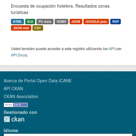
Encuesta de ocupación hotelera. Resultados zonas
turísticas
HTML
XLS
PC-Axis
SDMX
JSON
GOOGLE-json
RDF
JSON-stat
CSV
Usted también puede acceder a este registro utilizando los
API
(ver
API Docs
).
Acerca de Portal Open Data ICANE
API CKAN
CKAN Association
Gestionado con
Idioma