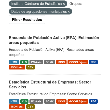
Instituto Cántabro de Estadística
Grupos:
Datos de agrupaciones municipales
Filtrar Resultados
Encuesta de Población Activa (EPA). Estimación
áreas pequeñas
Encuesta de Población Activa (EPA). Resultados áreas
pequeñas
HTML
XLS
PC-Axis
SDMX
JSON
GOOGLE-json
RDF
JSON-stat
CSV
Estadística Estructural de Empresas: Sector
Servicios
Estadística Estructural de Empresas: Sector Servicios
HTML
XLS
PC-Axis
SDMX
JSON
GOOGLE-json
RDF
JSON-stat
CSV