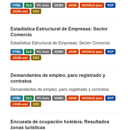
HTML
XLS
PC-Axis
SDMX
JSON
GOOGLE-json
RDF
JSON-stat
CSV
Estadística Estructural de Empresas: Sector
Comercio
Estadística Estructural de Empresas: Sector Comercio
HTML
XLS
PC-Axis
SDMX
JSON
GOOGLE-json
RDF
JSON-stat
CSV
Demandantes de empleo, paro registrado y
contratos
Demandantes de empleo, paro registrado y contratos
HTML
XLS
PC-Axis
SDMX
JSON
GOOGLE-json
RDF
JSON-stat
CSV
Encuesta de ocupación hotelera. Resultados
zonas turísticas