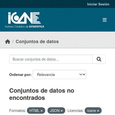
Skip to main content
Iniciar Sesión
Conjuntos de datos
Ordenar por
Conjuntos de datos no
encontrados
Formatos:
HTML
JSON
Licencias:
icane