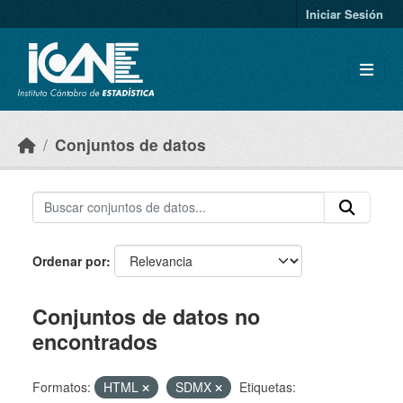
Skip to main content
Iniciar Sesión
Conjuntos de datos
Ordenar por
Conjuntos de datos no
encontrados
Formatos:
HTML
SDMX
Etiquetas: