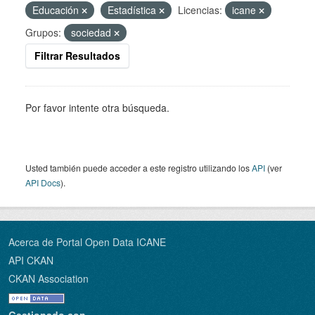
Educación
Estadística
Licencias:
icane
Grupos:
sociedad
Filtrar Resultados
Por favor intente otra búsqueda.
Usted también puede acceder a este registro utilizando los
API
(ver
API Docs
).
Acerca de Portal Open Data ICANE
API CKAN
CKAN Association