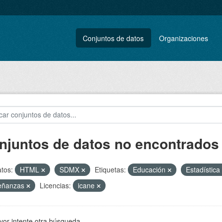
Conjuntos de datos
Organizaciones
njuntos de datos no encontrados
tos:
HTML
SDMX
Etiquetas:
Educación
Estadística
eñanzas
Licencias:
icane
vor intente otra búsqueda.