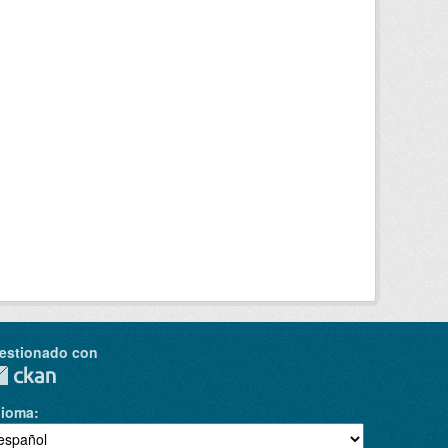
estionado con
dioma