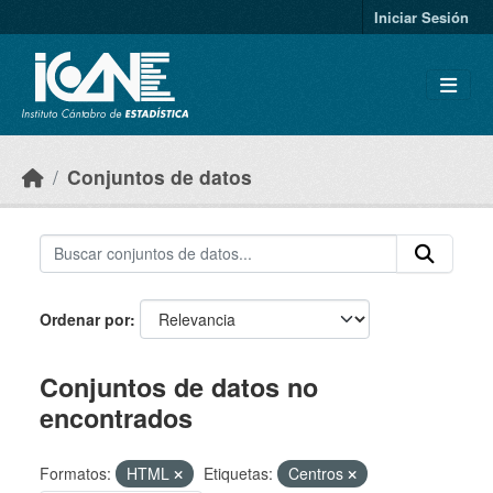
Skip to main content
Iniciar Sesión
Conjuntos de datos
Ordenar por
Conjuntos de datos no
encontrados
Formatos:
HTML
Etiquetas:
Centros