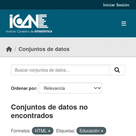
Skip to main content
Iniciar Sesión
Conjuntos de datos
Ordenar por
Conjuntos de datos no
encontrados
Formatos:
HTML
Etiquetas:
Educación