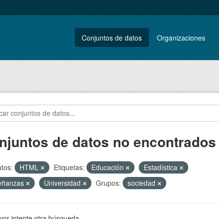
Conjuntos de datos
Organizaciones
njuntos de datos no encontrados
tos:
HTML
Etiquetas:
Educación
Estadística
eñanzas
Universidad
Grupos:
sociedad
vor intente otra búsqueda.