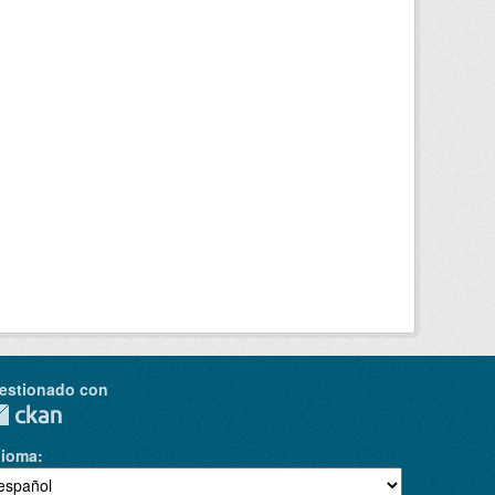
estionado con
dioma