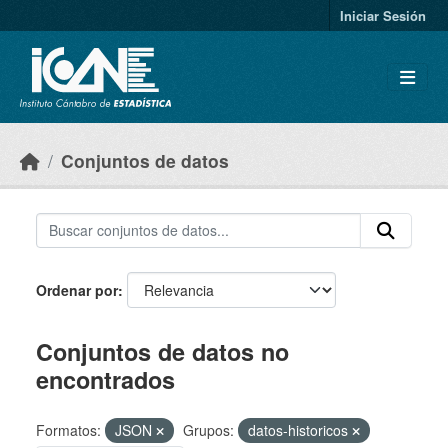
Skip to main content
Iniciar Sesión
Conjuntos de datos
Ordenar por
Conjuntos de datos no
encontrados
Formatos:
JSON
Grupos:
datos-historicos