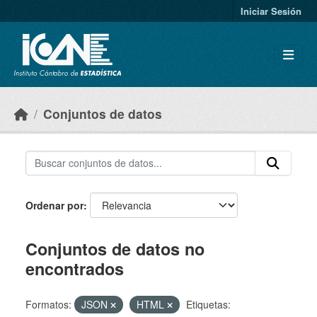
Skip to main content
Iniciar Sesión
Conjuntos de datos
Ordenar por
Conjuntos de datos no
encontrados
Formatos:
JSON
HTML
Etiquetas: