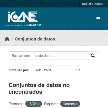
Skip to main content
Iniciar Sesión
Conjuntos de datos
Ordenar por
Conjuntos de datos no
encontrados
Formatos:
JSON
Etiquetas:
Centros