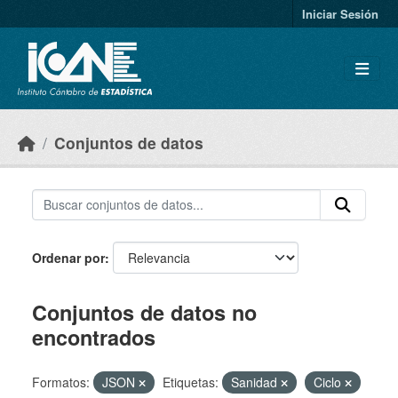
Skip to main content
Iniciar Sesión
Conjuntos de datos
Ordenar por
Conjuntos de datos no
encontrados
Formatos:
JSON
Etiquetas:
Sanidad
Ciclo