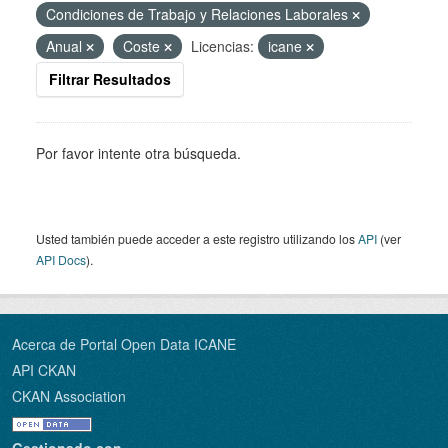
Condiciones de Trabajo y Relaciones Laborales
Anual
Coste
Licencias:
icane
Filtrar Resultados
Por favor intente otra búsqueda.
Usted también puede acceder a este registro utilizando los
API
(ver
API Docs
).
Acerca de Portal Open Data ICANE
API CKAN
CKAN Association