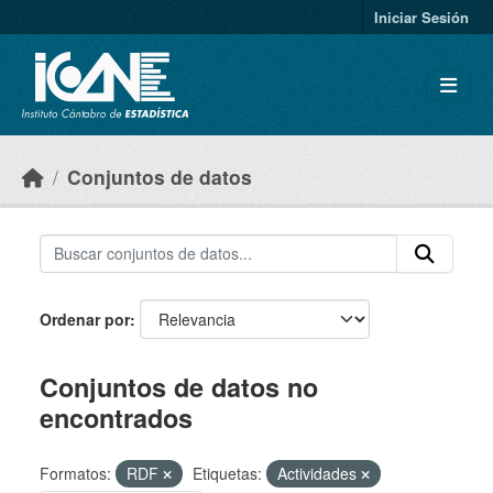
Skip to main content
Iniciar Sesión
Conjuntos de datos
Ordenar por
Conjuntos de datos no
encontrados
Formatos:
RDF
Etiquetas:
Actividades