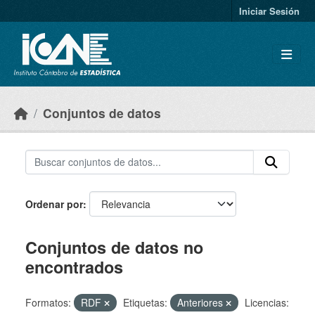
Skip to main content
Iniciar Sesión
Conjuntos de datos
Ordenar por
Conjuntos de datos no
encontrados
Formatos:
RDF
Etiquetas:
Anteriores
Licencias: