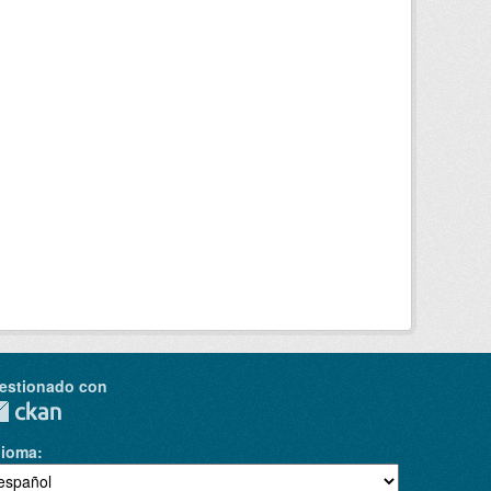
estionado con
dioma