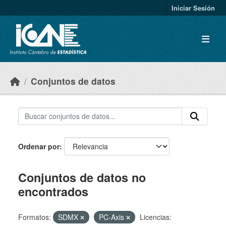
Skip to main content
Iniciar Sesión
Conjuntos de datos
Ordenar por
Conjuntos de datos no
encontrados
Formatos:
SDMX
PC-Axis
Licencias: