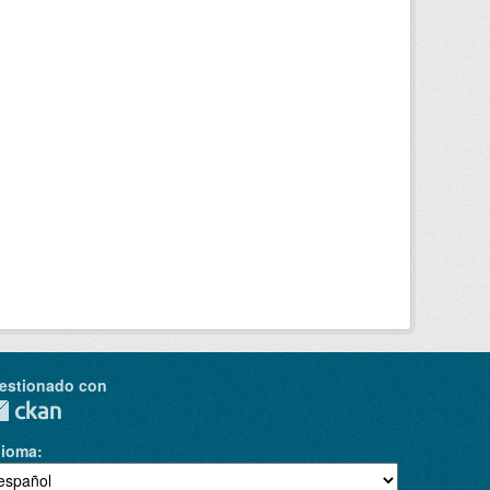
estionado con
dioma