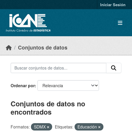
Skip to main content
Iniciar Sesión
Conjuntos de datos
Ordenar por
Conjuntos de datos no
encontrados
Formatos:
SDMX
Etiquetas:
Educación