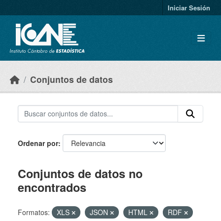
Skip to main content
Iniciar Sesión
Conjuntos de datos
Ordenar por
Conjuntos de datos no
encontrados
Formatos:
XLS
JSON
HTML
RDF