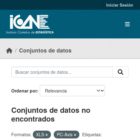
Skip to main content
Iniciar Sesión
Conjuntos de datos
Ordenar por
Conjuntos de datos no
encontrados
Formatos:
XLS
PC-Axis
Etiquetas: