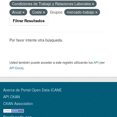
Condiciones de Trabajo y Relaciones Laborales
Anual
Coste
Grupos:
mercado-trabajo
Filtrar Resultados
Por favor intente otra búsqueda.
Usted también puede acceder a este registro utilizando los
API
(ver
API Docs
).
Acerca de Portal Open Data ICANE
API CKAN
CKAN Association