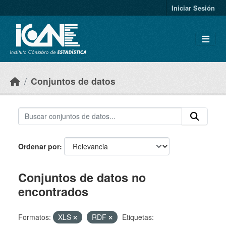
Skip to main content
Iniciar Sesión
Conjuntos de datos
Ordenar por
Conjuntos de datos no
encontrados
Formatos:
XLS
RDF
Etiquetas: