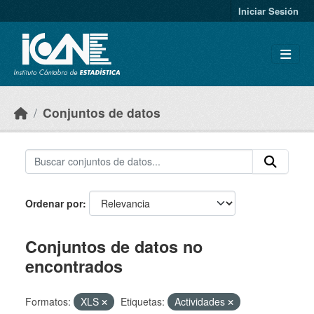
Skip to main content
Iniciar Sesión
Conjuntos de datos
Ordenar por
Conjuntos de datos no
encontrados
Formatos:
XLS
Etiquetas:
Actividades