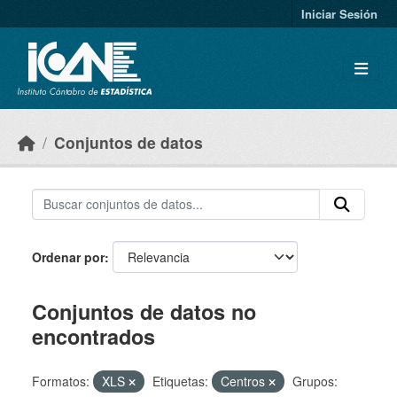
Skip to main content
Iniciar Sesión
Conjuntos de datos
Ordenar por
Conjuntos de datos no
encontrados
Formatos:
XLS
Etiquetas:
Centros
Grupos: