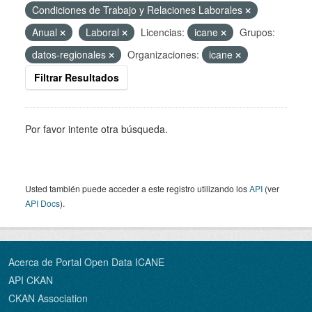
Condiciones de Trabajo y Relaciones Laborales
Anual
Laboral
Licencias:
icane
Grupos:
datos-regionales
Organizaciones:
icane
Filtrar Resultados
Por favor intente otra búsqueda.
Usted también puede acceder a este registro utilizando los
API
(ver
API Docs
).
Acerca de Portal Open Data ICANE
API CKAN
CKAN Association