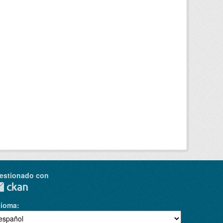
estionado con
dioma