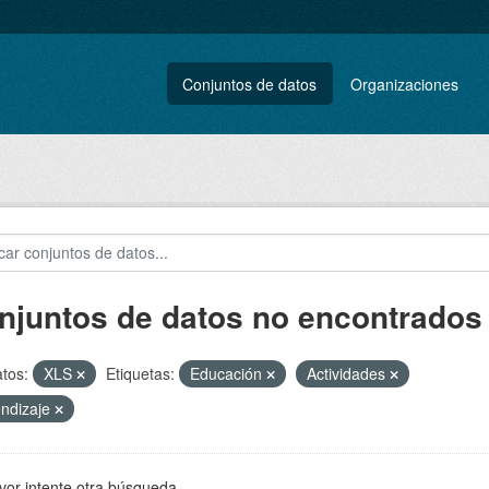
Conjuntos de datos
Organizaciones
njuntos de datos no encontrados
tos:
XLS
Etiquetas:
Educación
Actividades
ndizaje
vor intente otra búsqueda.