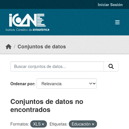
Skip to main content
Iniciar Sesión
Conjuntos de datos
Ordenar por
Conjuntos de datos no
encontrados
Formatos:
XLS
Etiquetas:
Educación