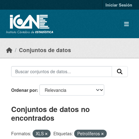
Skip to main content
Iniciar Sesión
Conjuntos de datos
Ordenar por
Conjuntos de datos no
encontrados
Formatos:
XLS
Etiquetas:
Petrolíferos