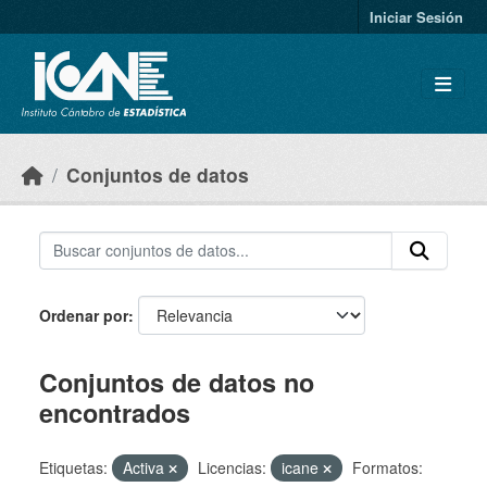
Skip to main content
Iniciar Sesión
Conjuntos de datos
Ordenar por
Conjuntos de datos no
encontrados
Etiquetas:
Activa
Licencias:
icane
Formatos: