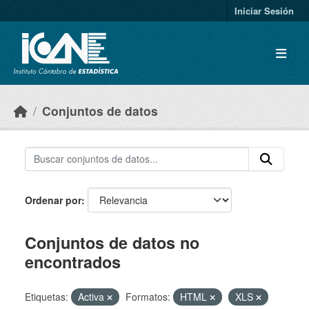
Skip to main content
Iniciar Sesión
Conjuntos de datos
Ordenar por
Conjuntos de datos no
encontrados
Etiquetas:
Activa
Formatos:
HTML
XLS