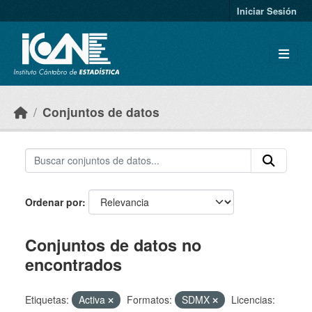
Skip to main content
Iniciar Sesión
Conjuntos de datos
Ordenar por
Conjuntos de datos no
encontrados
Etiquetas:
Activa
Formatos:
SDMX
Licencias: