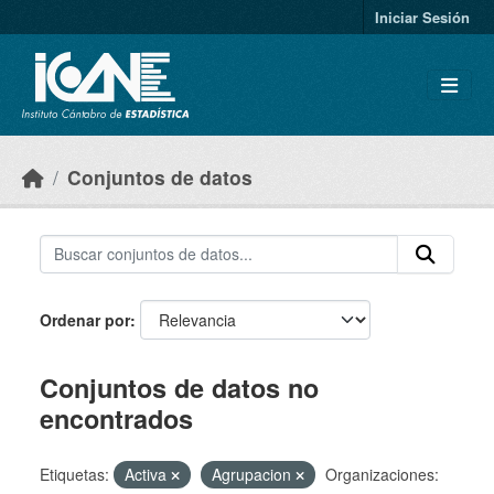
Skip to main content
Iniciar Sesión
Conjuntos de datos
Ordenar por
Conjuntos de datos no
encontrados
Etiquetas:
Activa
Agrupacion
Organizaciones: