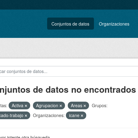
Conjuntos de datos
Organizaciones
njuntos de datos no encontrados
tas:
Activa
Agrupacion
Areas
Grupos:
ado-trabajo
Organizaciones:
icane
vor intente otra búsqueda.