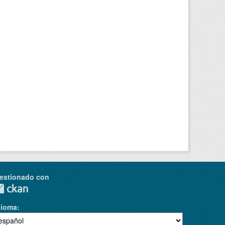
estionado con
dioma