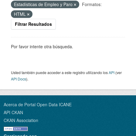
Estadísticas de Empleo y Paro
Formatos:
HTML
Filtrar Resultados
Por favor intente otra búsqueda.
Usted también puede acceder a este registro utilizando los
API
(ver
API Docs
).
Acerca de Portal Open Data ICANE
API CKAN
CKAN Association