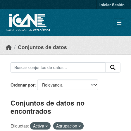
Skip to main content
Iniciar Sesión
Conjuntos de datos
Ordenar por
Conjuntos de datos no
encontrados
Etiquetas:
Activa
Agrupacion