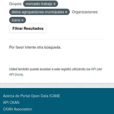
Grupos:
mercado-trabajo
datos-agrupaciones-municipales
Organizaciones:
icane
Filtrar Resultados
Por favor intente otra búsqueda.
Usted también puede acceder a este registro utilizando los
API
(ver
API Docs
).
Acerca de Portal Open Data ICANE
API CKAN
CKAN Association