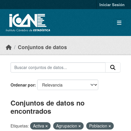
Skip to main content
Iniciar Sesión
Conjuntos de datos
Ordenar por
Conjuntos de datos no
encontrados
Etiquetas:
Activa
Agrupacion
Poblacion