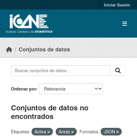
Skip to main content
Iniciar Sesión
Conjuntos de datos
Ordenar por
Conjuntos de datos no
encontrados
Etiquetas:
Activa
Areas
Formatos:
JSON