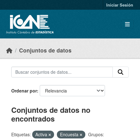
Skip to main content
Iniciar Sesión
Conjuntos de datos
Ordenar por
Conjuntos de datos no
encontrados
Etiquetas:
Activa
Encuesta
Grupos: