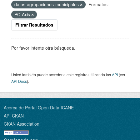
datos-agrupaciones-municipales
Formatos:
PC-Axis
Filtrar Resultados
Por favor intente otra búsqueda.
Usted también puede acceder a este registro utilizando los
API
(ver
API Docs
).
Acerca de Portal Open Data ICANE
API CKAN
CKAN Association