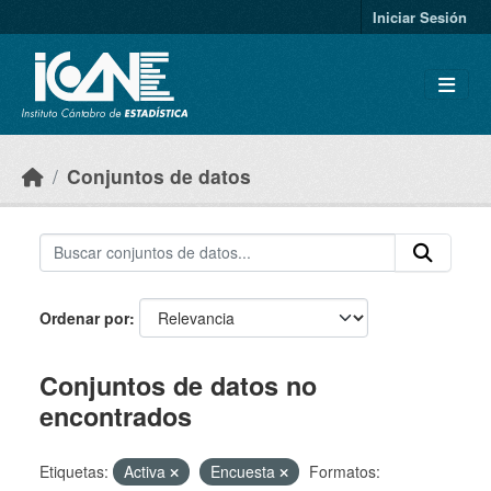
Skip to main content
Iniciar Sesión
Conjuntos de datos
Ordenar por
Conjuntos de datos no
encontrados
Etiquetas:
Activa
Encuesta
Formatos: