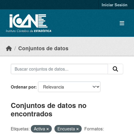
Skip to main content
Iniciar Sesión
Conjuntos de datos
Ordenar por
Conjuntos de datos no
encontrados
Etiquetas:
Activa
Encuesta
Formatos: