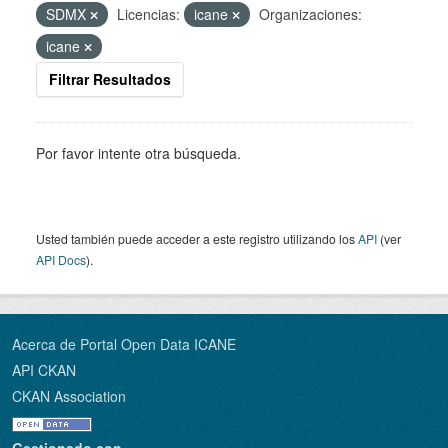
SDMX
Licencias:
icane
Organizaciones:
icane
Filtrar Resultados
Por favor intente otra búsqueda.
Usted también puede acceder a este registro utilizando los
API
(ver
API Docs
).
Acerca de Portal Open Data ICANE
API CKAN
CKAN Association