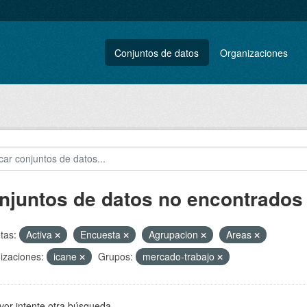
Conjuntos de datos
Organizaciones
njuntos de datos no encontrados
tas:
Activa
Encuesta
Agrupacion
Areas
izaciones:
icane
Grupos:
mercado-trabajo
vor intente otra búsqueda.