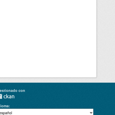
estionado con
dioma