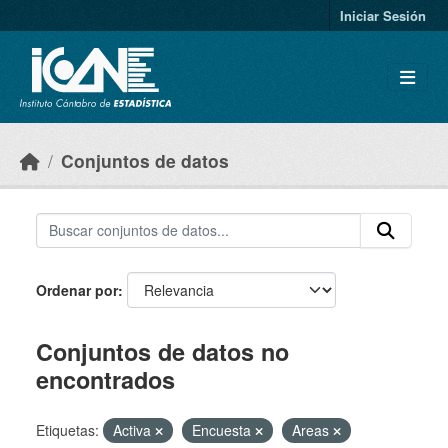
Skip to main content
Iniciar Sesión
Conjuntos de datos
Ordenar por
Conjuntos de datos no
encontrados
Etiquetas:
Activa
Encuesta
Areas