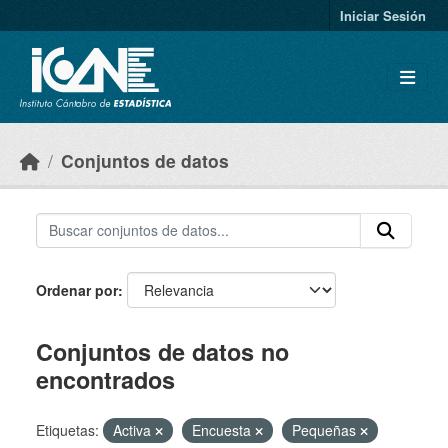
Skip to main content
Iniciar Sesión
Conjuntos de datos
Ordenar por
Conjuntos de datos no
encontrados
Etiquetas:
Activa
Encuesta
Pequeñas