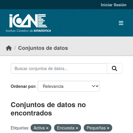
Skip to main content
Iniciar Sesión
Conjuntos de datos
Ordenar por
Conjuntos de datos no
encontrados
Etiquetas:
Activa
Encuesta
Pequeñas